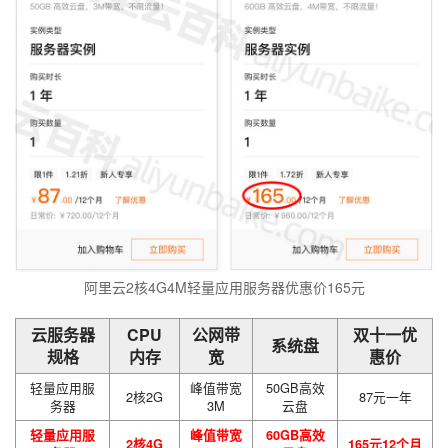
阿里云2核4G4M轻量应用服务器优惠价165元
云服务器
CPU
公网带
双十一优
系统盘
规格
内存
宽
惠价
轻量应用服
峰值带宽
50GB高效
2核2G
87元一年
务器
3M
云盘
轻量应用服
峰值带宽
60GB高效
2核4G
165元12个月