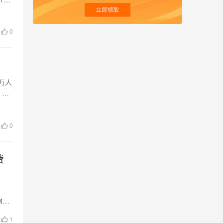
0
万人
，需
0
费
M…
1