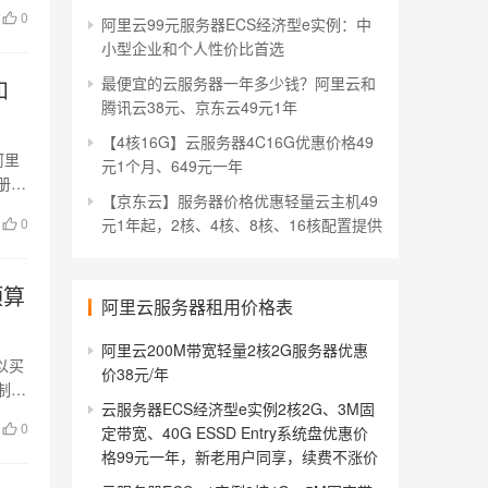
0
阿里云99元服务器ECS经济型e实例：中
小型企业和个人性价比首选
最便宜的云服务器一年多少钱？阿里云和
和
腾讯云38元、京东云49元1年
【4核16G】云服务器4C16G优惠价格49
阿里
元1个月、649元一年
册1
【京东云】服务器价格优惠轻量云主机49
0
元1年起，2核、4核、8核、16核配置提供
预算
阿里云服务器租用价格表
阿里云200M带宽轻量2核2G服务器优惠
以买
价38元/年
制新
云服务器ECS经济型e实例2核2G、3M固
0
定带宽、40G ESSD Entry系统盘优惠价
格99元一年，新老用户同享，续费不涨价