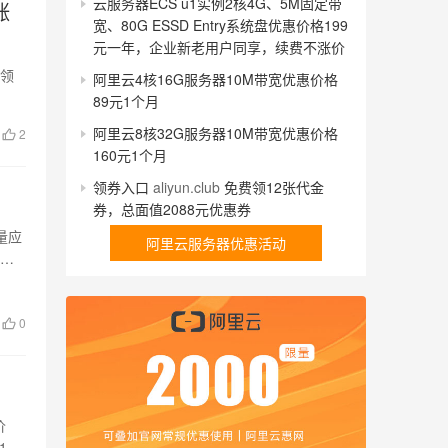
云服务器ECS u1实例2核4G、5M固定带
涨
宽、80G ESSD Entry系统盘优惠价格199
元一年，企业新老用户同享，续费不涨价
可领
阿里云4核16G服务器10M带宽优惠价格
89元1个月
阿里云8核32G服务器10M带宽优惠价格
2
160元1个月
领券入口
aliyun.club
免费领12张代金
券，总面值2088元优惠券
量应
阿里云服务器优惠活动
 云
0
价
1