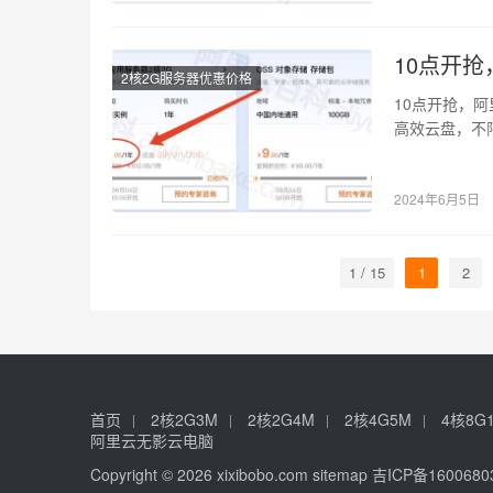
10点开
2核2G服务器优惠价格
10点开抢，阿
高效云盘，不
82元一年…
2024年6月5日
1 / 15
1
2
首页
2核2G3M
2核2G4M
2核4G5M
4核8G
阿里云无影云电脑
Copyright © 2026 xixibobo.com
sitemap
吉ICP备1600680