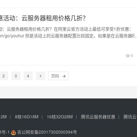
惠活动：云服务器租用价格几折？
动：云服务器租用价格几折？在阿里云官方活动上最低可享受1折优惠：
ike.com/go/youhui 但是活动上的云服务器配置比较固定，如果是在云服务器E
0
2
3
4
12M
8核16G18M
16核32G28M
腾讯云服务器优惠
腾讯云
3号-1
吉公网安备22017302000394号