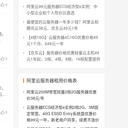
0
阿里云99元服务器ECS经济型e实例：中
小型企业和个人性价比首选
最便宜的云服务器一年多少钱？阿里云和
腾讯云38元、京东云49元1年
动，
【4核16G】云服务器4C16G优惠价格49
元1个月、649元一年
【京东云】服务器价格优惠轻量云主机49
0
元1年起，2核、4核、8核、16核配置提供
阿里云服务器租用价格表
价，
阿里云200M带宽轻量2核2G服务器优惠
元…
价38元/年
云服务器ECS经济型e实例2核2G、3M固
0
定带宽、40G ESSD Entry系统盘优惠价
格99元一年，新老用户同享，续费不涨价