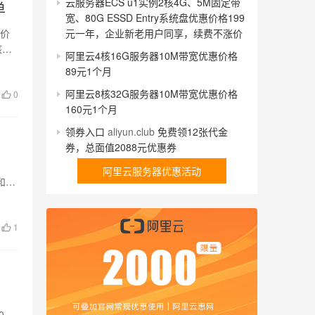
云服务器ECS u1实例2核4G、5M固定带
单
宽、80G ESSD Entry系统盘优惠价格199
元一年，企业新老用户同享，续费不涨价
惠价
核
阿里云4核16G服务器10M带宽优惠价格
89元1个月
阿里云8核32G服务器10M带宽优惠价格
0
160元1个月
领券入口
aliyun.club
免费领12张代金
券，总面值2088元优惠券
阿里云服务器优惠活动
动和价
1
0元