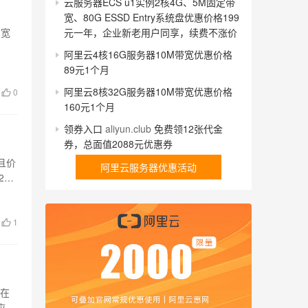
云服务器ECS u1实例2核4G、5M固定带
宽、80G ESSD Entry系统盘优惠价格199
元一年，企业新老用户同享，续费不涨价
带宽
…
阿里云4核16G服务器10M带宽优惠价格
89元1个月
阿里云8核32G服务器10M带宽优惠价格
0
160元1个月
领券入口
aliyun.club
免费领12张代金
券，总面值2088元优惠券
且价
阿里云服务器优惠活动
2核
1
后在
应用