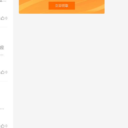
0
量应
服
0
年，
0