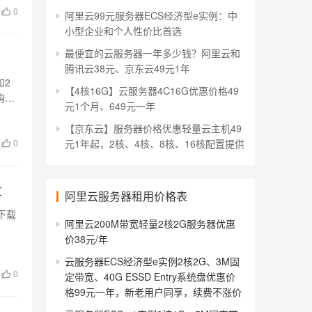
0
阿里云99元服务器ECS经济型e实例：中
小型企业和个人性价比首选
最便宜的云服务器一年多少钱？阿里云和
腾讯云38元、京东云49元1年
和2
【4核16G】云服务器4C16G优惠价格49
购买
元1个月、649元一年
【京东云】服务器价格优惠轻量云主机49
0
元1年起，2核、4核、8核、16核配置提供
量
阿里云服务器租用价格表
下载
阿里云200M带宽轻量2核2G服务器优惠
价38元/年
云服务器ECS经济型e实例2核2G、3M固
0
定带宽、40G ESSD Entry系统盘优惠价
格99元一年，新老用户同享，续费不涨价