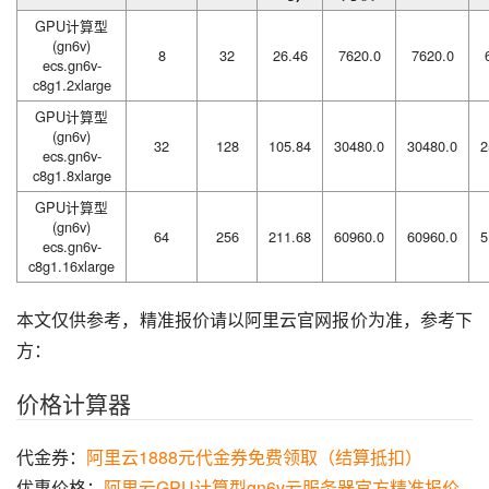
GPU计算型
(gn6v)
8
32
26.46
7620.0
7620.0
ecs.gn6v-
c8g1.2xlarge
GPU计算型
(gn6v)
32
128
105.84
30480.0
30480.0
2
ecs.gn6v-
c8g1.8xlarge
GPU计算型
(gn6v)
64
256
211.68
60960.0
60960.0
5
ecs.gn6v-
c8g1.16xlarge
本文仅供参考，精准报价请以阿里云官网报价为准，参考下
方：
价格计算器
代金券：
阿里云1888元代金券免费领取（结算抵扣）
优惠价格：
阿里云GPU计算型gn6v云服务器官方精准报价