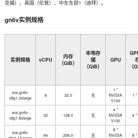
克福）、英国（伦敦）、中东东部1（迪拜）。
gn6v实例规格
本地存
GP
内存
实例规格
vCPU
储
GPU
（GiB）
（GiB）
（G
1 *
ecs.gn6v-
8
32.0
无
NVIDIA
1 *
c8g1.2xlarge
V100
4 *
ecs.gn6v-
32
128.0
无
NVIDIA
4 *
c8g1.8xlarge
V100
8 *
ecs.gn6v-
64
256.0
无
NVIDIA
8 *
c8g1.16xlarge