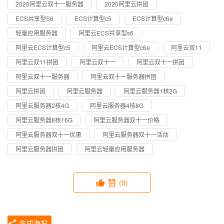
2020阿里云双十一服务器
2020阿里云拼团
ECS共享型S6
ECS计算型c5
ECS计算型c6e
轻量应用服务器
阿里云ECS共享型s6
阿里云ECS计算型c5
阿里云ECS计算型c6e
阿里云双11
阿里云双11拼团
阿里云双十一
阿里云双十一拼团
阿里云双十一服务器
阿里云双十一服务器拼团
阿里云拼团
阿里云服务器
阿里云服务器1核2G
阿里云服务器2核4G
阿里云服务器4核8G
阿里云服务器8核16G
阿里云服务器双十一价格
阿里云服务器双十一优惠
阿里云服务器双十一活动
阿里云服务器拼团
阿里云轻量应用服务器
赞
(0)
生成海报