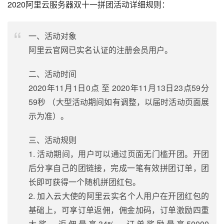
2020阿里云服务器双十一拼团活动详细规则：
一、活动对象
阿里云官网已实名认证的注册会员用户。
二、活动时间
2020年11月1日0点 至 2020年11月13日23点59分
59秒 （大型活动期间如有调整，以届时活动页面展
示为准）。
三、活动规则
1. 活动期间，用户可以通过页面无门槛开团。开团
后分享自己的团链接，完成一笔有效拼团订单，团
长即可获得一个随机拼团红包。
2. 加入云大使的阿里云实名个人用户在开团红包的
基础上，可享订单返佣，佣金加码，订单激励四重
大奖。返佣最高34%，订单奖励最高50000