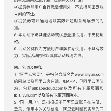
③提货券除用户自行激活使用外，不支持阿里云账
号间的转让。
④提货券可开通地域以实际开通时系统展示的为
准。
8. 本活动不与其他活动或优惠叠加适用，不支持退
款。
9. 活动名称仅为方便用户理解参考使用，不具有效
力，实际活动内容以具体活动规则为准。
四、名词及解释
1. “阿里云官网”，是指包含域名为www.aliyun.com
的网站以及阿里云客户端，如APP，但阿里云国际
站，包括alibabacloud.com以及所有下属页面和
jp.aliyun.com以及所有下属页面除外。
2. “同一用户”，是指根据不同阿里云账号在注册、
登录、使用中的关联信息，阿里云判断其实际为同