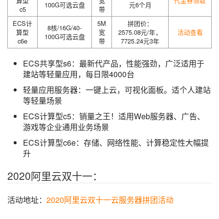
算型
宽
代金券领取
100G可选云盘
元6个月
c5
带
ECS计
5M
拼团价：
8核/16G/40-
算型
宽
2575.08元/年，
活动查看
100G可选云盘
c6e
带
7725.24元3年
ECS共享型s6：最新代产品，性能强劲，广泛适用于
建站等轻量应用，每日限4000台
轻量应用服务器：一键上云，可视化面板。适个人建站
等轻量场景
ECS计算型c5：销量之王！适用Web服务器、广告、
游戏等企业通用业务场景
ECS计算型c6e：存储、网络性能、计算稳定性大幅提
升
2020阿里云双十一：
活动地址：
2020阿里云双十一云服务器拼团活动