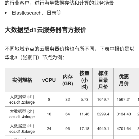
的行业客户，进行海量数据存储和计算的业务场景
Elasticsearch、日志等
大数据型d1云服务器官方报价
不同地域节点的云服务器价格也有所不同，下表中报价是以
华北3（张家口）节点为例：
按量
标准
内存
优惠
实例规格
vCPU
(小
目录
(GB)
月价
时)
月价
大数据型 (d1)
8
32
5.73
1649.7
1567.21
ecs.d1.2xlarge
大数据型 (d1)
16
64
11.46
3299.4
3134.43
ecs.d1.4xlarge
大数据型 (d1)
24
96
17.18
4949.1
4701.64
ecs.d1.6xlarge