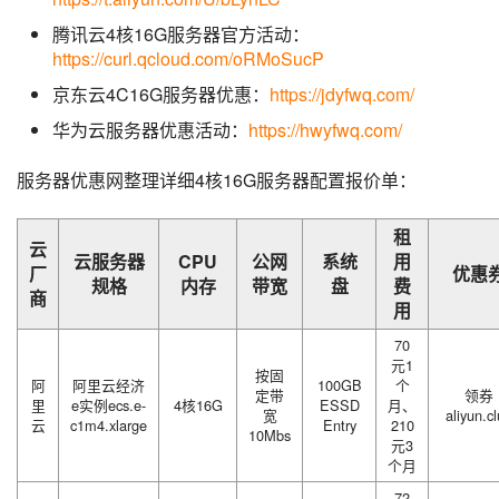
腾讯云4核16G服务器官方活动：
https://curl.qcloud.com/oRMoSucP
京东云4C16G服务器优惠：
https://jdyfwq.com/
华为云服务器优惠活动：
https://hwyfwq.com/
服务器优惠网整理详细4核16G服务器配置报价单：
租
云
云服务器
CPU
公网
系统
用
厂
优惠
规格
内存
带宽
盘
费
商
用
70
元1
按固
阿
阿里云经济
100GB
个
定带
领券
里
e实例ecs.e-
4核16G
ESSD
月、
宽
aliyun.c
云
c1m4.xlarge
Entry
210
10Mbs
元3
个月
72