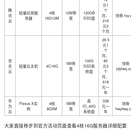
元1
腾
个
轻量应用服
4核
12M带
120GB
讯
月、
领券 txy.w
务器
16G12M
宽
SSD盘
云
216
元3
个月
26.5
元1
个
月、
京
100G
80
5M带
领券
东
轻量云主机
4C16G
SSD系
元3
宽
jdyfwq.
云
统盘
个
月、
618
元一
年
华
高
338
Flexus X实
4核
5M带
领券
为
IO_40G
元一
例
8G5M
宽
hwyfwq.
云
系统盘
年
大家直接移步到官方活动页面查看4核16G服务器详细配置