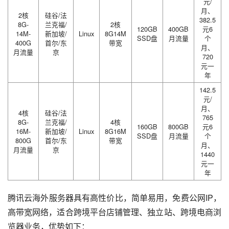
元/
月、
2核
硅谷/法
382.5
8G-
兰克福/
2核
120GB
400GB
元6
14M-
新加坡/
Linux
8G14M
SSD盘
月流量
个
400G
首尔/东
带宽
月、
月流量
京
720
元一
年
142.5
元/
月、
4核
硅谷/法
765
8G-
兰克福/
4核
160GB
800GB
元6
16M-
新加坡/
Linux
8G16M
SSD盘
月流量
个
800G
首尔/东
带宽
月、
月流量
京
1440
元一
年
腾讯云海外服务器具有高性价比，简单易用，免费公网IP，
高带宽网络，适合跨境平台店铺管理、独立站、跨境电商浏
览器业务，优势如下：