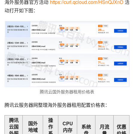
海外服务器官方活动 
https://curl.qcloud.com/HSnQJXnD
 活
动打开如下图：
腾讯云国外服务器租用价格表
腾讯云服务器网整理海外服务器租用配置价格表：
腾讯
操
国外
CPU
云国
作
系统
月流
优惠
地域
内存
外服
系
盘
量
价格