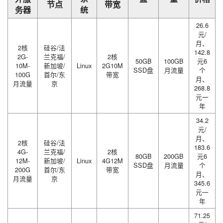
节点
带宽
务器
统
26.6
元/
月、
2核
硅谷/法
142.8
2G-
兰克福/
2核
50GB
100GB
元6
10M-
新加坡/
Linux
2G10M
SSD盘
月流量
个
100G
首尔/东
带宽
月、
月流量
京
268.8
元一
年
34.2
元/
月、
2核
硅谷/法
183.6
4G-
兰克福/
2核
80GB
200GB
元6
12M-
新加坡/
Linux
4G12M
SSD盘
月流量
个
200G
首尔/东
带宽
月、
月流量
京
345.6
元一
年
71.25