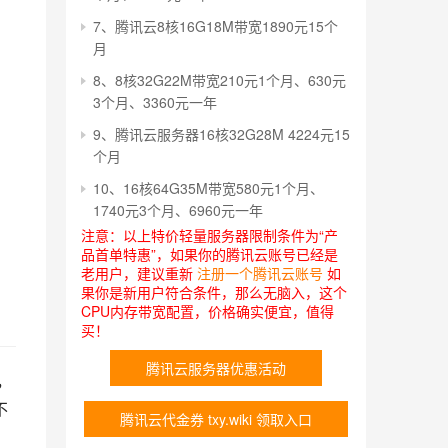
7、腾讯云8核16G18M带宽1890元15个
月
8、8核32G22M带宽210元1个月、630元
3个月、3360元一年
9、腾讯云服务器16核32G28M 4224元15
个月
10、16核64G35M带宽580元1个月、
1740元3个月、6960元一年
注意：以上特价轻量服务器限制条件为“产
品首单特惠”，如果你的腾讯云账号已经是
老用户，建议重新
注册一个腾讯云账号
如
果你是新用户符合条件，那么无脑入，这个
CPU内存带宽配置，价格确实便宜，值得
买！
腾讯云服务器优惠活动
，
不
腾讯云代金券 txy.wiki 领取入口