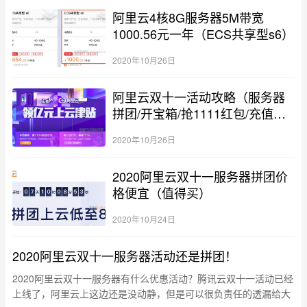
阿里云4核8G服务器5M带宽
1000.56元一年（ECS共享型s6）
2020年10月26日
阿里云双十一活动攻略（服务器
拼团/开宝箱/抢1111红包/充值万
元代金券）
2020年10月26日
2020阿里云双十一服务器拼团价
格便宜（值得买）
2020年10月24日
2020阿里云双十一服务器活动还是拼团！
2020阿里云双十一服务器有什么优惠活动？腾讯云双十一活动已经
上线了，阿里云上这边还是没动静，但是可以很负责任的透漏给大