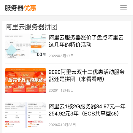
阿里云服务器拼团
阿里云服务器涨价了盘点阿里云
这几年的特价活动
2022年5月17日
2020阿里云双十二优惠活动服务
器还是拼团（来看看吧）
2020年12月5日
阿里云1核2G服务器84.97元一年
254.92元3年（ECS共享型s6）
2020年10月28日