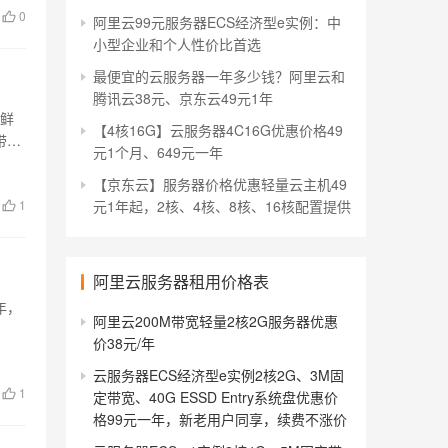
0
阿里云99元服务器ECS经济型e实例：中
小型企业和个人性价比首选
最便宜的云服务器一年多少钱？阿里云和
腾讯云38元、京东云49元1年
新鲜
【4核16G】云服务器4C16G优惠价格49
带宽
元1个月、649元一年
【京东云】服务器价格优惠轻量云主机49
1
元1年起，2核、4核、8核、16核配置提供
阿里云服务器租用价格表
年，
阿里云200M带宽轻量2核2G服务器优惠
价38元/年
云服务器ECS经济型e实例2核2G、3M固
1
定带宽、40G ESSD Entry系统盘优惠价
格99元一年，新老用户同享，续费不涨价