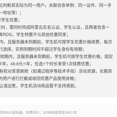
云判断其实际为同一用户。关联信息举例：同一证件、同一手
一地址等）；
受学生优惠；
证时，需同时完成阿里云实名认证、学生认证，且两者信息一
库RDS，学生特惠不与其他优惠同享；
期内，且服务器未到期前，学生机可按学生优惠价格续费，每次
自行选择，实例到期时间不超过学生身份有效期；
份有效期内，且服务器未到期前，学生机可按学生优惠价格，固定
.9元/半年，49.9元/1年，任选1个时长享受1次续费优惠；
云有权对恶意刷抢（如通过程序等技术手段）活动资源，长期资
的用户进行拦截或收回优惠产品使用资格；
转让或出售，学生机活动商品暂不支持退款。
享99元服务器，续费同价；200M峰值带宽38元1年