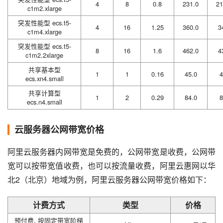
4
8
0.8
231.0
21
c1m2.xlarge
突发性能型 ecs.t5-
4
16
1.25
360.0
3
c1m4.xlarge
突发性能型 ecs.t5-
8
16
1.6
462.0
4
c1m2.2xlarge
共享基本型
1
1
0.16
45.0
4
ecs.xn4.small
共享计算型
1
2
0.29
84.0
8
ecs.n4.small
云服务器公网带宽价格
阿里云服务器内网带宽是免费的，公网带宽是收费，公网带
宽可以按带宽值收费，也可以按流量收费，阿里云惠网以华
北2（北京）地域为例，阿里云服务器公网带宽价格如下：
计费方式
类型
价格
预付费, 按固定带宽阶梯