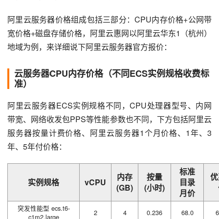
阿里云服务器价格组成包括三部分：CPU内存价格+公网带
宽价格+磁盘存储价格，阿里云惠网以阿里云华东1（杭州）
地域为例，来详细说下阿里云服务器官方报价：
云服务器CPU内存价格（不同ECS实例规格收费标
准）
阿里云服务器ECS实例规格不同，CPU处理器型号、内网
带宽、网络收发包PPS等性能参数也不同，下方包括阿里云
服务器按量计费价格、阿里云服务器1个月价格、1年、3
年、5年付价格：
标准
内存
按量
优
实例规格
vCPU
目录
(GB)
(小时)
月价
突发性能型 ecs.t6-
2
4
0.236
68.0
6
c1m2.large