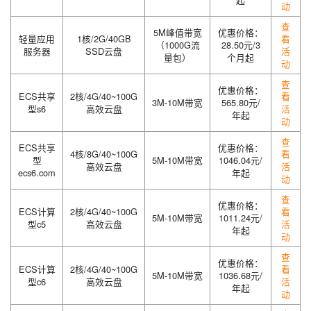
动
查
5M峰值带宽
优惠价格：
轻量应用
1核/2G/40GB
看
（1000G流
28.50元/3
服务器
SSD云盘
活
量包）
个月起
动
查
优惠价格：
ECS共享
2核/4G/40~100G
看
3M-10M带宽
565.80元/
型s6
高效云盘
活
年起
动
查
ECS共享
优惠价格：
4核/8G/40~100G
看
型
5M-10M带宽
1046.04元/
高效云盘
活
ecs6.com
年起
动
查
优惠价格：
ECS计算
2核/4G/40~100G
看
5M-10M带宽
1011.24元/
型c5
高效云盘
活
年起
动
查
优惠价格：
ECS计算
2核/4G/40~100G
看
5M-10M带宽
1036.68元/
型c6
高效云盘
活
年起
动