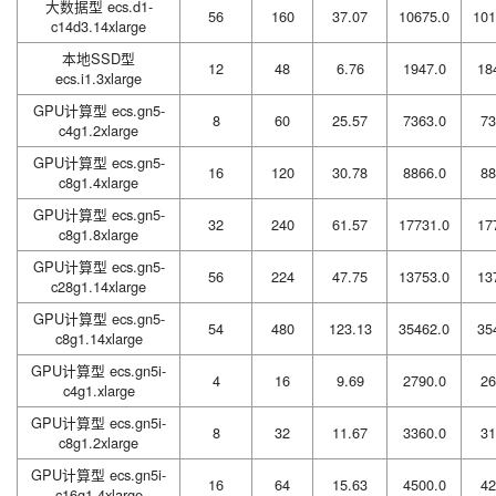
大数据型 ecs.d1-
56
160
37.07
10675.0
101
c14d3.14xlarge
本地SSD型
12
48
6.76
1947.0
18
ecs.i1.3xlarge
GPU计算型 ecs.gn5-
8
60
25.57
7363.0
73
c4g1.2xlarge
GPU计算型 ecs.gn5-
16
120
30.78
8866.0
88
c8g1.4xlarge
GPU计算型 ecs.gn5-
32
240
61.57
17731.0
17
c8g1.8xlarge
GPU计算型 ecs.gn5-
56
224
47.75
13753.0
13
c28g1.14xlarge
GPU计算型 ecs.gn5-
54
480
123.13
35462.0
35
c8g1.14xlarge
GPU计算型 ecs.gn5i-
4
16
9.69
2790.0
26
c4g1.xlarge
GPU计算型 ecs.gn5i-
8
32
11.67
3360.0
31
c8g1.2xlarge
GPU计算型 ecs.gn5i-
16
64
15.63
4500.0
42
c16g1.4xlarge