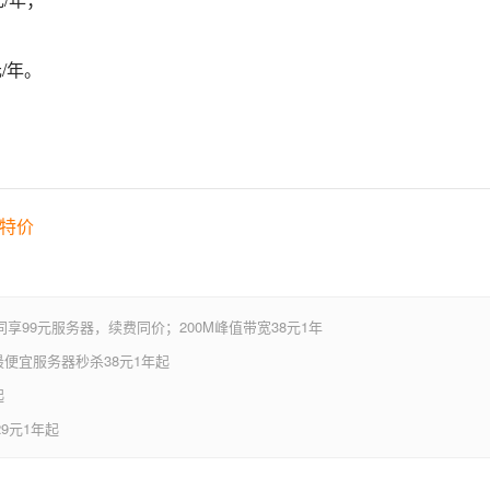
元/年。
品特价
享99元服务器，续费同价；200M峰值带宽38元1年
便宜服务器秒杀38元1年起
起
9元1年起