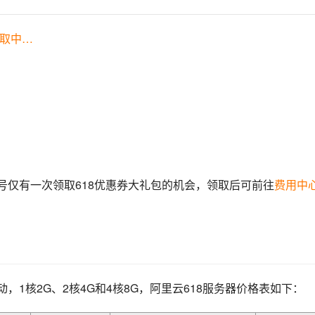
领取中…
号仅有一次领取618优惠券大礼包的机会，领取后可前往
费用中
，1核2G、2核4G和4核8G，阿里云618服务器价格表如下：