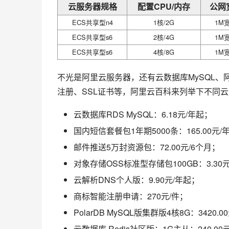
云服务器规格
配置CPU/内存
公网
ECS共享型n4
1核/2G
1M
ECS共享型s6
2核/4G
1M
ECS共享型s6
4核/8G
1M
不光是阿里云服务器，还有云数据库MySQL、
注册、SSL证书等，阿里云百科来列举下不同云
云数据库RDS MySQL：6.18元/年起；
国内短信套餐包1年期5000条：165.00元/
邮件推送5万封资源包：72.00元/6个月；
对象存储OSS标准型存储包100GB：3.30
云解析DNS个人版：9.90元/年起；
商标智能注册申请：270元/件；
PolarDB MySQL版集群版4核8G：3420.0
云数据库 Redis社区版：1G主从：240.00