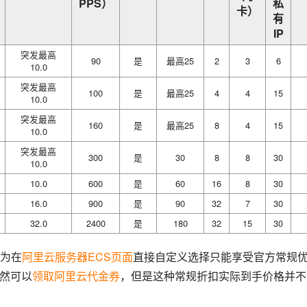
PPS）
私
卡）
有
IP
突发最高
90
是
最高25
2
3
6
10.0
突发最高
100
是
最高25
4
4
15
10.0
突发最高
160
是
最高25
8
4
15
10.0
突发最高
300
是
30
8
8
30
10.0
10.0
600
是
60
16
8
30
16.0
900
是
90
32
7
30
32.0
2400
是
180
32
15
30
为在
阿里云服务器ECS页面
直接自定义选择只能享受官方常规
虽然可以
领取阿里云代金券
，但是这种常规折扣实际到手价格并不