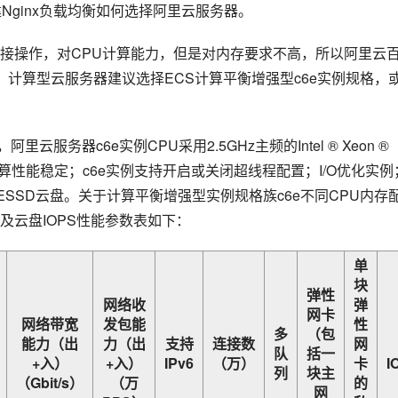
Nginx负载均衡如何选择阿里云服务器。
接操作，对CPU计算能力，但是对内存要求不高，所以阿里云
器，计算型云服务器建议选择ECS计算平衡增强型c6e实例规格，
服务器c6e实例CPU采用2.5GHz主频的Intel ® Xeon ® 
Hz睿频，计算性能稳定；c6e实例支持开启或关闭超线程配置；I/O优化实例
ESSD云盘。关于计算平衡增强型实例规格族c6e不同CPU内存
及云盘IOPS性能参数表如下：
单
块
弹性
网络收
弹
网卡
网络带宽
发包能
性
多
（包
能力（出
力（出
支持
连接数
网
队
括一
+入）
+入）
IPv6
（万）
卡
I
列
块主
（Gbit/s）
（万
的
网