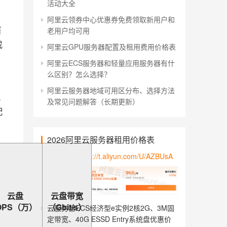
活动大全
阿里云领券中心优惠券免费领取新用户和
百
老用户均可用
或
阿里云GPU服务器配置及租用费用价格表
阿里云ECS服务器和轻量应用服务器有什
么区别？怎么选择？
阿里云服务器地域可用区分布、选择方法
；
及常见问题解答（长期更新）
配
2026阿里云服务器租用价格表
官方活动：
https://t.aliyun.com/U/AZBUsA
云盘
云盘带宽
OPS（万）
（Gbit/s）
云服务器ECS经济型e实例2核2G、3M固
定带宽、40G ESSD Entry系统盘优惠价