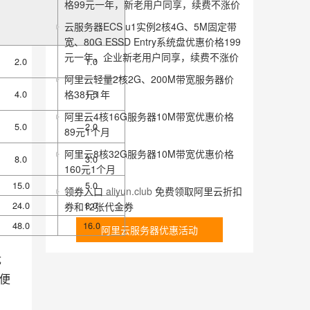
格99元一年，新老用户同享，续费不涨价
云服务器ECS u1实例2核4G、5M固定带
宽、80G ESSD Entry系统盘优惠价格199
元一年，企业新老用户同享，续费不涨价
2.0
1.0
阿里云轻量2核2G、200M带宽服务器价
格38元1年
4.0
1.5
阿里云4核16G服务器10M带宽优惠价格
5.0
2.0
89元1个月
阿里云8核32G服务器10M带宽优惠价格
8.0
3.0
160元1个月
15.0
5.0
领券入口
aliyun.club
免费领取阿里云折扣
24.0
8.0
券和12张代金券
48.0
16.0
阿里云服务器优惠活动
优
便