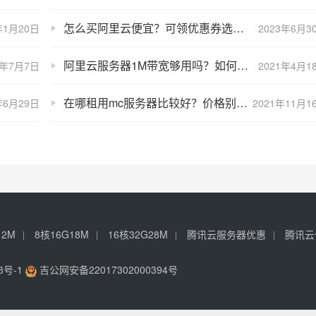
怎么买阿里云便宜？可领优惠券选择特惠活动下单
年1月20日
2023年6月3
阿里云服务器1M带宽够用吗？如何判断是否需要升级公网带宽
0年7月7日
2021年4月1
在哪租用mc服务器比较好？价格别太贵
年6月29日
2021年11月1
12M
8核16G18M
16核32G28M
腾讯云服务器优惠
腾讯云
3号-1
吉公网安备22017302000394号