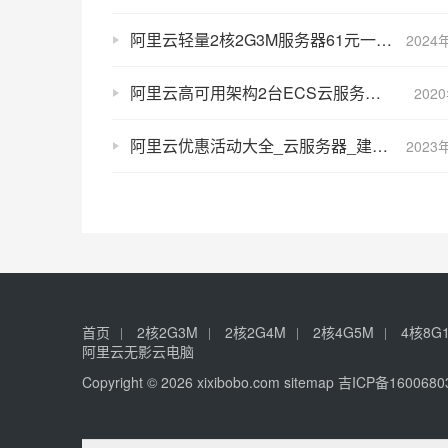
阿里云轻量2核2G3M服务器61元一年购买入口
2024
阿里云高可用架构2台ECS云服务器、1台MySQL和1台SLB负载均衡
202
阿里云优惠活动大全_云服务器_建站_域名_代金券汇总
2023
首页
2核2G3M
2核2G4M
2核4G5M
4核8G
阿里云无影云电脑
Copyright © 2026 xixibobo.com
sitemap
吉ICP备1600680