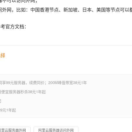
器不可以访问外网；
问外网，比如：中国香港节点、新加坡、日本、美国等节点可以
参考官方文档：
选择
享99元服务器，续费同价；200M峰值带宽38元1年
便宜服务器秒杀38元1年起
起
9元1年起
阿里云服务器外网
阿里云服务器访问外网