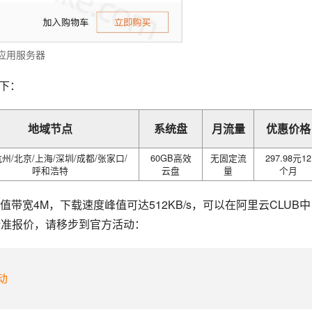
量应用服务器
下：
地域节点
系统盘
月流量
优惠价格
杭州/北京/上海/深圳/成都/张家口/
60GB高效
无固定流
297.98元12
呼和浩特
云盘
量
个月
宽4M，下载速度峰值可达512KB/s，可以在阿里云CLUB中
精准报价，请移步到官方活动：
动