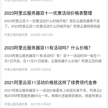
2023阿里云服务器双十一优惠活动价格表整理
2023阿里云双十一优惠活动什么时候开始？想买云服务器等不急
了，2023阿里云双11优惠活动什么时候开始？阿里云惠网预测是
2023年11月1日，活动时间是1个月时长。阿里云双十一优…
阿里云服务器优惠
2023年10月19日
2023阿里云服务器双11有活动吗？什么价格？
2023阿里云服务器双11有活动吗？有！双十一活动时间一般在11
月1日开启，在11月31日结束。云服务器什么价格？阿里云百科根
据以往的双十一云服务器价格，来预测下今年2023阿里云…
阿里云服务器优惠
2023年10月2日
2021阿里云双11活动价格就这样了续费领代金券
2021阿里云服务器双十一活动价格基本上和现在差不多，阿里云2
核2G5M带宽服务器60元一年，再降价还能降到哪去，倒是阿里云
服务器续费应该能有代金券可以领，应该还会有充值返现活动，…
阿里云服务器优惠
2021年10月9日