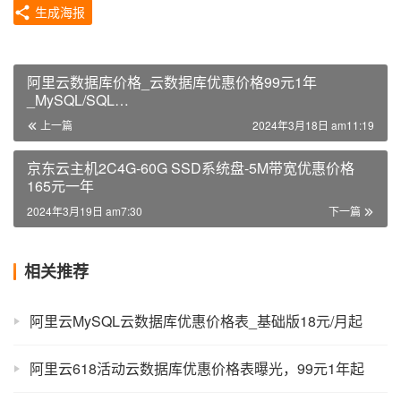
生成海报
阿里云数据库价格_云数据库优惠价格99元1年
_MySQL/SQL
Server/Redis/MairaDB/PostgreSQL/MongoDB
上一篇
2024年3月18日 am11:19
京东云主机2C4G-60G SSD系统盘-5M带宽优惠价格
165元一年
2024年3月19日 am7:30
下一篇
相关推荐
阿里云MySQL云数据库优惠价格表_基础版18元/月起
阿里云618活动云数据库优惠价格表曝光，99元1年起