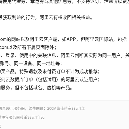
持使用代金券、幸运券或其他优惠券，不支持退订、活动价续费
段获取利益的行为，阿里云有权收回相关权益。
un.com的网站以及阿里云客户端，如APP，但阿里云国际站，包括
iyun.com以及所有下属页面除外；
注册、登录、使用中的关联信息，阿里云判断其实际为同一用户。
账号、同一设备、同一地址等；
付购买产品，特殊退款及未付费订单不计为成功推荐；
有任何云数据库订单（包括试用）的阿里云认证用户；
和服务，但不包括域名、虚机等产品。
享99元服务器，续费同价；200M峰值带宽38元1年
便宜服务器秒杀38元1年起
起