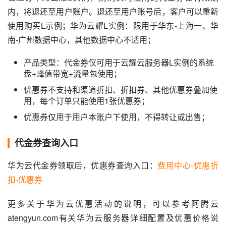
内，将退还至用户账户。退还至用户账号后，客户可以重新
使用购买L示例；华为云耀L实例：限用于华东-上海一、华
南-广州数据中心，其他数据中心不适用；
产品类型：代金券仅可用于云耀云服务器L实例的系统
盘+峰值带宽+流量包使用；
优惠券不支持和渠道折扣、折扣券、其他优惠券叠加使
用，每个订单只能使用1张优惠券；
优惠券仅用于用户本账户下使用，不得转让或出售；
代金券查询入口
华为云代金券领取后，优惠券查询入口：
费用中心-优惠折
扣-优惠券
更多关于华为云优惠活动的说明，可以参考阿腾云
atengyun.com有关华为云服务器详细配置及优惠价格说