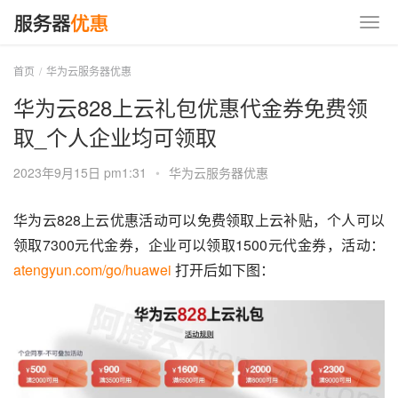
首页
华为云服务器优惠
华为云828上云礼包优惠代金券免费领
取_个人企业均可领取
2023年9月15日 pm1:31
•
华为云服务器优惠
华为云828上云优惠活动可以免费领取上云补贴，个人可以
领取7300元代金券，企业可以领取1500元代金券，活动：
atengyun.com/go/huawei
 打开后如下图：