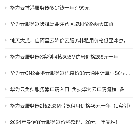
华为云香港服务器多少钱一年？99元
华为云服务器选择需要注意区域和价格两大重点！
惊天大瓜，自阿里云降价云服务器租用价格低至冰点，太优惠了！
华为云服务器X实例-4核8G5M优惠价格288元一年
华为云CN2香港云服务器优惠价38元通用计算型S6型云服务器
华为云免费服务器申请入口_免费华为云申请流程_多配置可选
华为云服务器2核2G3M带宽租用价格46元一年（L实例）
2024年最便宜云服务器价格整理，28元一年完胜！