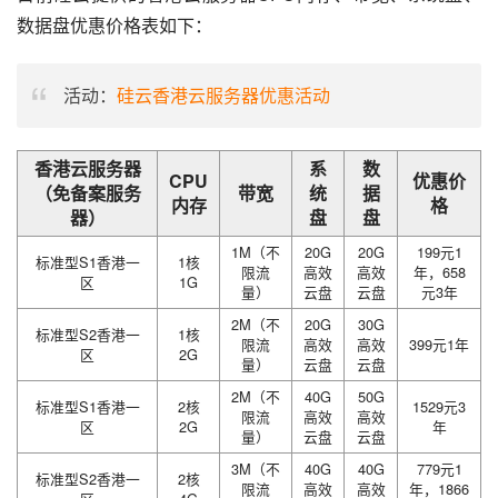
数据盘优惠价格表如下：
活动：
硅云香港云服务器优惠活动
香港云服务器
系
数
CPU
优惠价
（免备案服务
带宽
统
据
内存
格
器）
盘
盘
1M（不
20G
20G
199元1
标准型S1香港一
1核
限流
高效
高效
年，658
区
1G
量）
云盘
云盘
元3年
2M（不
20G
30G
标准型S2香港一
1核
限流
高效
高效
399元1年
区
2G
量）
云盘
云盘
2M（不
40G
50G
标准型S1香港一
2核
1529元3
限流
高效
高效
区
2G
年
量）
云盘
云盘
3M（不
40G
40G
779元1
标准型S2香港一
2核
限流
高效
高效
年，1866