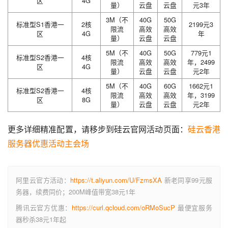
区
4G
量）
云盘
云盘
元3年
3M（不
40G
50G
标准型S1香港一
2核
2199元3
限流
高效
高效
区
4G
年
量）
云盘
云盘
5M（不
40G
50G
779元1
标准型S2香港一
4核
限流
高效
高效
年，2499
区
4G
量）
云盘
云盘
元2年
5M（不
40G
60G
1662元1
标准型S2香港一
4核
限流
高效
高效
年，3199
区
8G
量）
云盘
云盘
元2年
更多详细精准配置，请移步到硅云官网活动页面：
硅云香港
服务器优惠活动主会场
阿里云官方活动：
https://t.aliyun.com/U/FzmsXA
新老同享99元服
务器，续费同价；200M峰值带宽38元1年
腾讯云官方优惠：
https://curl.qcloud.com/oRMoSucP
最便宜服务
器秒杀38元1年起