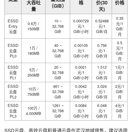
大吞吐
格
价(30
价格
（GiB）
量
天)
0.35
ESSD
10 ~
0.000729
0.52488
0.6万 /
元/1
Entry
32,768
元/1
元/1
150MB
GiB/
云盘
GiB
GiB/小时
GiB/月
月
0.5
ESSD
40 ~
0.00105
0.756
1万 /
元/1
云盘
32,768
元/1
元/1
180MB
GiB/
PL0
GiB
GiB/小时
GiB/月
月
ESSD
20 ~
0.0021
1.512
1元/1
5万 /
云盘
32,768
元/1
元/1
GiB/
350MB
PL1
GiB
GiB/小时
GiB/月
月
ESSD
461 ~
0.0042
3.024
2元/1
10万 /
云盘
32,768
元/1
元/1
GiB/
750MB
PL2
GiB
GiB/小时
GiB/月
月
ESSD
1261 ~
0.0084
6.048
4元/1
100万 /
云盘
32,768
元/1
元/1
GiB/
4,000MB
PL3
GiB
GiB/小时
GiB/月
月
SSD云盘、高效云盘和普通云盘在武汉地域停售，建议选用