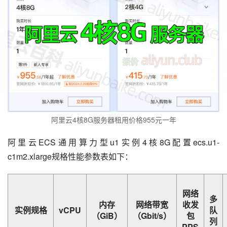
阿里云4核8G服务器租用价格955元一年
阿里云ECS通用算力型u1实例4核8G配置ecs.u1-
c1m2.xlarge规格性能参数表如下：
网络
多
内存
网络带宽
收发
实例规格
vCPU
队
（GiB）
（Gbit/s）
包
列
PPS