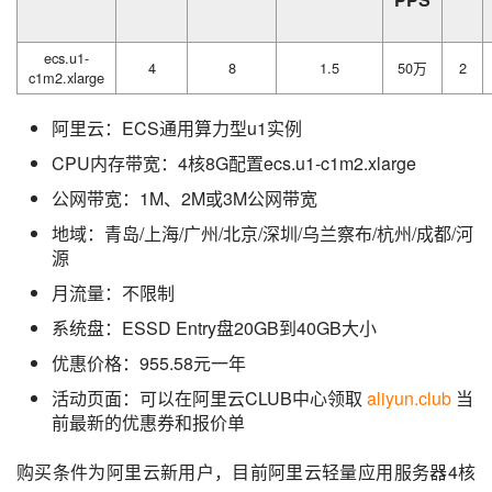
ecs.u1-
4
8
1.5
50万
2
c1m2.xlarge
阿里云：ECS通用算力型u1实例
CPU内存带宽：4核8G配置ecs.u1-c1m2.xlarge
公网带宽：1M、2M或3M公网带宽
地域：青岛/上海/广州/北京/深圳/乌兰察布/杭州/成都/河
源
月流量：不限制
系统盘：ESSD Entry盘20GB到40GB大小
优惠价格：955.58元一年
活动页面：可以在阿里云CLUB中心领取
aliyun.club
当
前最新的优惠券和报价单
购买条件为阿里云新用户，目前阿里云轻量应用服务器4核