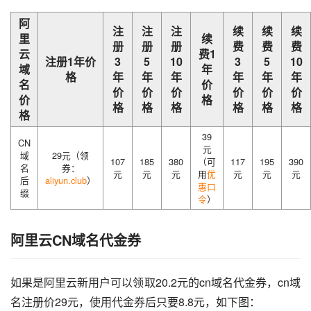
阿
注
注
注
续
续
续
里
续
册
册
册
费
费
费
云
费1
注册1年价
3
5
10
3
5
10
域
年
格
年
年
年
年
年
年
名
价
价
价
价
价
价
价
价
格
格
格
格
格
格
格
格
39
CN
元
域
29元（领
107
185
380
（可
117
195
390
名
券：
元
元
元
用
优
元
元
元
后
aliyun.club
）
惠口
缀
令
）
阿里云CN域名代金券
如果是阿里云新用户可以领取20.2元的cn域名代金券，cn域
名注册价29元，使用代金券后只要8.8元，如下图：