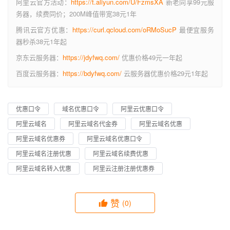
阿里云官方活动：
https://t.aliyun.com/U/FzmsXA
新老同享99元服
务器，续费同价；200M峰值带宽38元1年
腾讯云官方优惠：
https://curl.qcloud.com/oRMoSucP
最便宜服务
器秒杀38元1年起
京东云服务器：
https://jdyfwq.com/
优惠价格49元一年起
百度云服务器：
https://bdyfwq.com/
云服务器优惠价格29元1年起
优惠口令
域名优惠口令
阿里云优惠口令
阿里云域名
阿里云域名代金券
阿里云域名优惠
阿里云域名优惠券
阿里云域名优惠口令
阿里云域名注册优惠
阿里云域名续费优惠
阿里云域名转入优惠
阿里云注册注册优惠券
赞
(0)