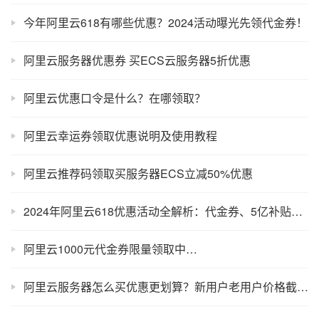
今年阿里云618有哪些优惠？2024活动曝光先领代金券！
阿里云服务器优惠券 买ECS云服务器5折优惠
阿里云优惠口令是什么？在哪领取？
阿里云幸运券领取优惠说明及使用教程
阿里云推荐码领取买服务器ECS立减50%优惠
2024年阿里云618优惠活动全解析：代金券、5亿补贴和价格表
阿里云1000元代金券限量领取中…
阿里云服务器怎么买优惠更划算？新用户老用户价格截然不同