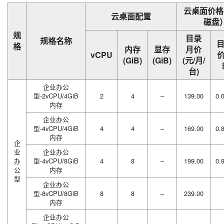
云桌面价格
云桌面配置
磁盘
规
目录
规格名称
格
内存
显存
月价
vCPU
价
(GiB)
(GiB)
(元/月/
台)
企业办公
型-2vCPU/4GiB
2
4
–
139.00
0.
内存
企业办公
型-4vCPU/4GiB
4
4
–
169.00
0.
内存
企
业
企业办公
办
型-4vCPU/8GiB
4
8
–
199.00
0.
公
内存
型
企业办公
型-8vCPU/8GiB
8
8
–
239.00
内存
企业办公