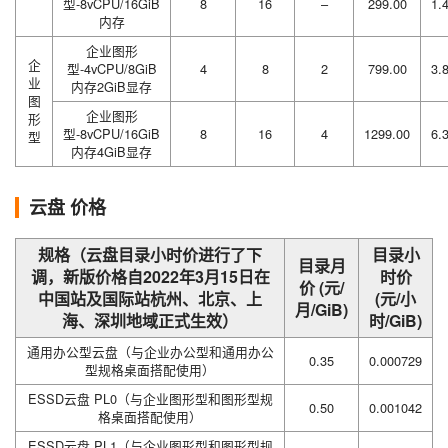
型-8vCPU/16GiB
8
16
–
299.00
1.
内存
企业图形
企
型-4vCPU/8GiB
4
8
2
799.00
3.
业
内存2GiB显存
图
企业图形
形
型-8vCPU/16GiB
8
16
4
1299.00
6.
型
内存4GiB显存
云盘 价格
规格（云盘目录小时价进行了下
目录小
目录月
调，新版价格自2022年3月15日在
时价
价 (元/
中国站及国际站杭州、北京、上
(元/小
月/GiB)
海、深圳地域正式生效）
时/GiB)
通用办公型云盘（与企业办公型和通用办公
0.35
0.000729
型规格桌面搭配使用）
ESSD云盘 PL0（与企业图形型和图形型规
0.50
0.001042
格桌面搭配使用）
ESSD云盘 PL1（与企业图形型和图形型规