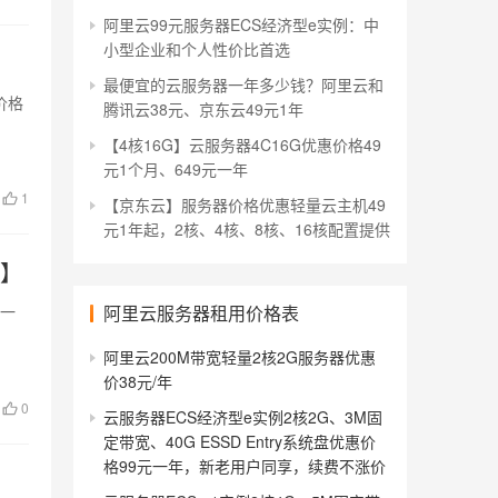
阿里云99元服务器ECS经济型e实例：中
小型企业和个人性价比首选
最便宜的云服务器一年多少钱？阿里云和
价格
腾讯云38元、京东云49元1年
【4核16G】云服务器4C16G优惠价格49
元1个月、649元一年
1
【京东云】服务器价格优惠轻量云主机49
元1年起，2核、4核、8核、16核配置提供
口】
阿里云服务器租用价格表
器一
阿里云200M带宽轻量2核2G服务器优惠
价38元/年
0
云服务器ECS经济型e实例2核2G、3M固
定带宽、40G ESSD Entry系统盘优惠价
格99元一年，新老用户同享，续费不涨价