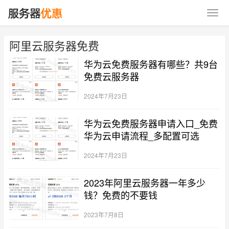
阿里云服务器免费
华为云免费服务器有哪些？共9台
免费云服务器
2024年7月23日
华为云免费服务器申请入口_免费
华为云申请流程_多配置可选
2024年7月23日
2023年阿里云服务器一年多少
钱？免费的不要钱
2023年7月8日