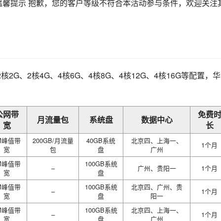
温馨提示 抱歉，您的客户等级不符合本活动参与条件，欢迎关注
G、2核4G、4核6G、4核8G、4核12G、4核16G等配置，
公网带
免费
月流量包
系统盘
数据中心
宽
长
M峰值带
200GB/月流量
40GB系统
北京四、上海一、
1个月
宽
包
盘
广州
M峰值带
100GB系统
–
广州、贵阳一
1个月
宽
盘
M峰值带
100GB系统
北京四、广州、贵
–
1个月
宽
盘
阳一
M峰值带
100GB系统
北京四、上海一、
–
1个月
宽
盘
广州