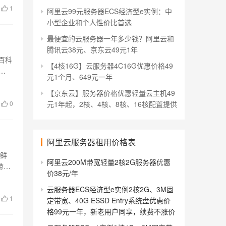
1
阿里云99元服务器ECS经济型e实例：中
小型企业和个人性价比首选
最便宜的云服务器一年多少钱？阿里云和
腾讯云38元、京东云49元1年
百科
【4核16G】云服务器4C16G优惠价格49
元1个月、649元一年
【京东云】服务器价格优惠轻量云主机49
0
元1年起，2核、4核、8核、16核配置提供
阿里云服务器租用价格表
新鲜
阿里云200M带宽轻量2核2G服务器优惠
带宽
价38元/年
云服务器ECS经济型e实例2核2G、3M固
1
定带宽、40G ESSD Entry系统盘优惠价
格99元一年，新老用户同享，续费不涨价