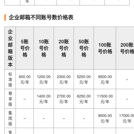
年
企业邮箱不同账号数价格表
企
业
5账
10账
20账
50账
邮
100账
200账
号价
号价
号价
号价
箱
号价格
号价
格
格
格
格
版
本
标
600.00
1200.00
2300.00
5250.00
9500.00
准
–
元/年
元/年
元/年
元/年
元/年
版
尊
1400.00
2700.00
6250.00
11500.00
享
–
–
元/年
元/年
元/年
元/年
版
集
9500.00
17000.0
团
–
–
–
–
元/年
元/年
版
免