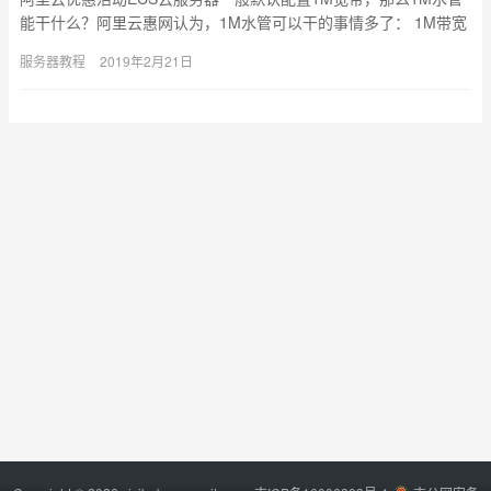
能干什么？阿里云惠网认为，1M水管可以干的事情多了： 1M带宽
支撑多少流量 宽带和下载速度峰值有个8倍关系，1M宽带（…
服务器教程
2019年2月21日