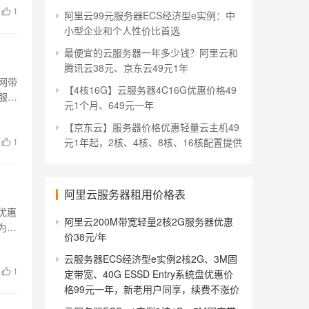
1
阿里云99元服务器ECS经济型e实例：中
小型企业和个人性价比首选
最便宜的云服务器一年多少钱？阿里云和
腾讯云38元、京东云49元1年
公网带
【4核16G】云服务器4C16G优惠价格49
服务
元1个月、649元一年
【京东云】服务器价格优惠轻量云主机49
1
元1年起，2核、4核、8核、16核配置提供
阿里云服务器租用价格表
优惠
阿里云200M带宽轻量2核2G服务器优惠
为
价38元/年
云服务器ECS经济型e实例2核2G、3M固
1
定带宽、40G ESSD Entry系统盘优惠价
格99元一年，新老用户同享，续费不涨价