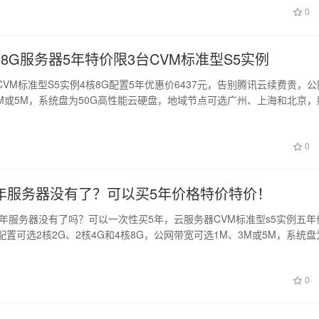
0
8G服务器5年特价限3台CVM标准型S5实例
VM标准型S5实例4核8G配置5年优惠价6437元，告别腾讯云续费贵，
3M或5M，系统盘为50G高性能云硬盘，地域节点可选广州、上海和北京，
0
年服务器没有了？可以买5年价格特价特价！
三年服务器没有了吗？可以一次性买5年，云服务器CVM标准型s5实例五年
配置可选2核2G、2核4G和4核8G，公网带宽可选1M、3M或5M，系统盘
0