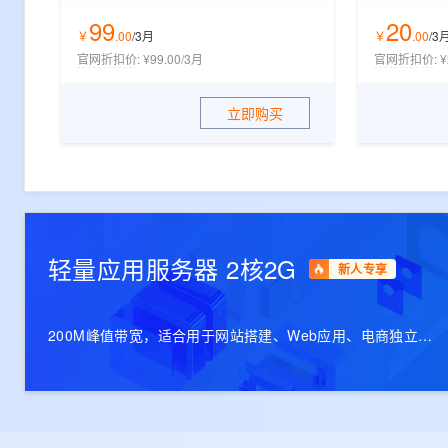
99
20
￥
.
00
/3月
￥
.
00
/3
官网折扣价
:
¥99.00/3月
官网折扣价
:
¥
立即购买
轻量应用服务器 2核2G
新人专享
200M峰值带宽，适合用于网站搭建、Web应用、电商独立站
等