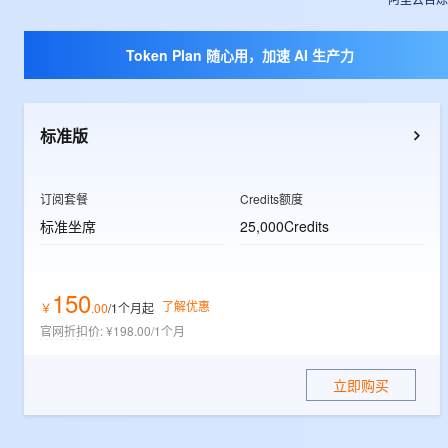
大数据开发治理平台 Data
AI 产品 免费试用
网络
安全
云开发大赛
Tableau 订阅
1亿+ 大模型 tokens 和 
Token Plan 随心用，加速 AI 生产力
可观测
入门学习赛
中间件
AI空中课堂在线直播课
云防火墙
140+云产品 免费试用
大模型服务
上云与迁云
云原生的云上边界网络安全
产品新客免费试用，最长1
数据库
生态解决方案
千问AI平台-Token Plan
标准版
企业出海
大模型ACA认证体验
大数据计算
助力企业全员 AI 认知与能
行业生态解决方案
政企业务
媒体服务
千问AI平台-模型体验
订阅套餐
Credits额度
开发者生态解决方案
在线体验全尺寸、多种模态
标准坐席
企业服务与云通信
25,000Credits
AI 开发和 AI 应用解决
Happy 系列大模型
域名与网站
150
终端用户计算
了解优惠
￥
.
00
/1个月
起
官网折扣价
:
¥198.00/1个月
Serverless
大模型解决方案
立即购买
开发工具
快速部署 Dify，高效搭建 
迁移与运维管理