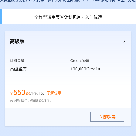
服务生态伙伴
视觉 Coding、空间感知、多模态思考等全面升级
1M上下文，专为长程任务能力而生
云工开物
企业应用
Works
Night Plan 支持 Qwen 3.8-Max
云原生大数据计算服务 MaxCompute
AI 办公
容器服务 Kub
NEW
Red Hat
30+ 款产品免费体验
Data Agent 驱动的一站式 Data+AI 开发治理平台
夜间 5 折，Qwen/Meoo/TokenPlan 客户专享
面向分析的企业级SaaS模式云数据仓库
AI智能应用
提供一站式管
科研合作
全模型通用节省计划包月 - 入门优选
ERP
堂（旗舰版）
SUSE
智能客服
AI 应用构建
大模型原生
CRM
防护产品
2个月
自动承接线索
建站小程序
Qoder
大模型服务平台百炼-应用模版
OA 办公系统
HOT
NEW
高级版
面向真实软件
个人版上线、团队版降价；千问3.8-Max首发发尝鲜
丰富多元化的应用模版和解决方案
力提升
财税管理
模板建站
万有无界
大模型服务平台百炼-智能体
订阅套餐
Credits额度
400电话
定制建站
的模型效果
灵活可视化地构建企业级 Agent
高级坐席
100,000Credits
方案
广告营销
模板小程序
秒悟
人工智能平台 PAI
定制小程序
云端极速 AI 
新一代 AI 视频生成模型，深度适配广告营销等场景
AI Native 的算法工程平台，一站式完成建模、训练、推理服务部署
550
了解优惠
￥
.
00
/1个月
起
APP 开发
官网折扣价
:
¥698.00/1个月
建站系统
立即购买
AI 应用
10分钟微调：让0.6B模型媲美235B模
多模态数据信
型
依托云原生高可用架构,实现Dify私有化部署
用1%尺寸在特定领域达到大模型90%以上效果