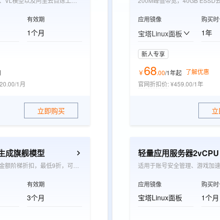
覆盖千问LLM、VL模型以及阿里云百炼上架的三方文本模型，用于抵扣模型推理超出免费额度后产生的推理费用
200M峰值带宽，40GB ESSD
有效期
应用镜像
购买时
1个月
1年
宝塔Linux面板
新人专享
68
了解优惠
月
￥
.
00
/1年
起
20.00/1月
官网折扣价
:
¥459.00/1年
立即购买
立
觉生成旗舰模型
轻量应用服务器2vCPU 0
根据承诺消费金额阶梯折扣，最低9折，可抵扣wan系列模型图片生成张数和视频生成时长用量
适用于账号安全管理、游戏加
有效期
应用镜像
购买时
3个月
宝塔Linux面板
1个月