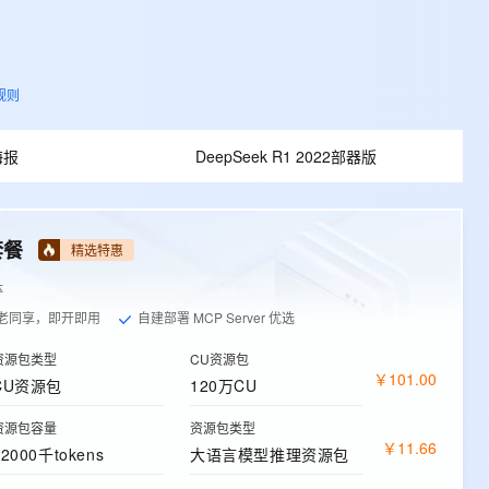
规则
海报
DeepSeek R1 2022部器版
套餐
精选特惠
体
老同享，即开即用
自建部署 MCP Server 优选
资源包类型
CU资源包
￥
101
.
00
CU资源包
120万CU
资源包容量
资源包类型
￥
11
.
66
12000千tokens
大语言模型推理资源包