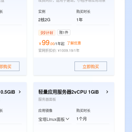
云盘
续费同价，适用于建站，小程序等应用场景
长
实例
购买时长
2核2G
1年
限1件
99
了解优惠
￥
.
00
/1年
起
官网折扣价
:
¥1009.19/1年
即购买
立即购买
.5GiB
轻量应用服务器2vCPU 1GiB
速
服务器面板
长
应用镜像
购买时长
1个月
宝塔Linux面板