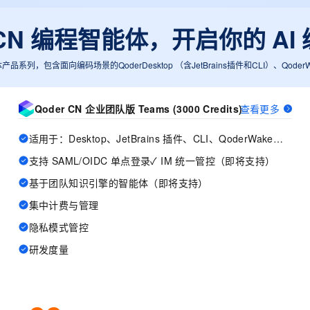
一个 AI 助手
超强辅助，Bol
即刻拥有 DeepSeek-R1 满血版
在企业官网、通讯软件中为客户提供 AI 客服
r CN 编程智能体，开启你的 AI
多种方案随心选，轻松解锁专属 DeepSeek
体产品系列，包含面向编码场景的QoderDesktop （含JetBrains插件和CLI）、Qo
Qoder CN 企业团队版 Teams (3000 Credits)
查看更多
适用于：Desktop、JetBrains 插件、CLI、QoderWake、Mobile
支持 SAML/OIDC 单点登录✓ IM 统一管控（即将支持）
基于团队知识引擎的智能体（即将支持）
集中计费与管理
隐私模式管控
研发度量