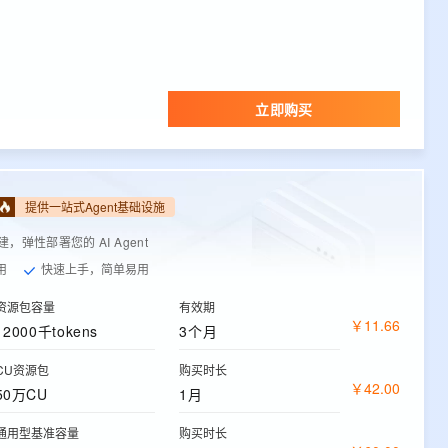
立即购买
提供一站式Agent基础设施
弹性部署您的 AI Agent
用
快速上手，简单易用
资源包容量
有效期
￥
11
.
66
12000千tokens
3个月
CU资源包
购买时长
￥
42
.
00
50万CU
1月
通用型基准容量
购买时长