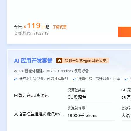
119
合计:
￥
.
00
起
了解优惠
官网折扣价
:
¥1029.19
AI 应用开发套餐
提供一站式Agent基础设施
Agent 智能体搭建、MCP、Sandbox 使用必备
低成本计算资源，部署推理服务
按需付费，提升资源利用率
资源包类型
CU资
函数计算CU资源包
CU资源包
50万
资源包容量
资源
大语言模型推理资源包qwen-max
18000千tokens
大语