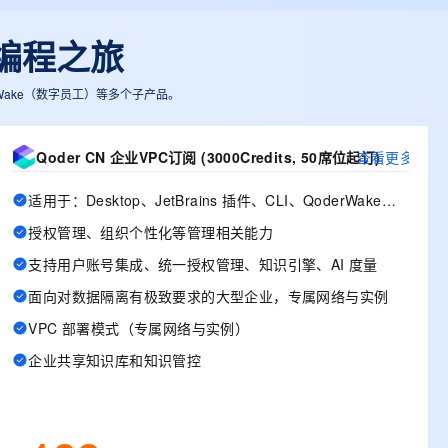
t.diy 一步搞定创意建站
构建大模型应用的安全防护体系
通过自然语言交互简化开发流程,全栈开发支持
通过阿里云安全产品对 AI 应用进行安全防护
 编程之旅
derWake（数字员工）等多个子产品。
Qoder CN 企业VPC订阅 (3000Credits, 50席位起订)
查看更多
适用于：Desktop、JetBrains 插件、CLI、QoderWake、Mobile
授权管理、组织个性化等管理相关能力
支持用户账号集成、统一授权管理、知识引擎、AI 度量
面向对数据隔离有极致要求的大型企业，专属网络与实例
VPC 部署模式（专属网络与实例）
企业共享知识库和知识管控