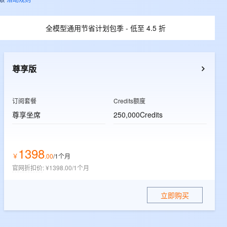
文戏情感细腻自然，动作戏激烈拳拳到肉，实现更强表演能力
支持中英文自由切换，具备更强的噪声鲁棒性
ernetes 版 ACK
云聚AI 严选权益
AI 原生数据库服务发布
SSL 证书
，一键激活高效办公新体验
理容器应用的 K8s 服务
精选AI产品，从模型到应用全链提效
Agent 数据网关
全模型通用节省计划包季 - 低至 4.5 折
堡垒机
AI 用量加速计划
云原生数据库 PolarDB
应用
防火墙
、识别商机，让客服更高效、服务更出色。
新老同享，达量后返
Agentic Database 发布
千问办公
主机安全
NEW
尊享版
的智能体编程平台
一站式AI生产力平台
AI 应用及服务市场
伶鹊
订阅套餐
Credits额度
企业级人与Agent协作平台，接入和调度多个数字员工
智能客服平台，对话机器人、对话分析、智能外呼
尊享坐席
250,000Credits
AI 应用
大模型服务平台百炼 - 全妙
大模型
应用创作平台
多模态内容创作工具，已接入 DeepSeek
1398
自然语言处理
￥
.
00
/1个月
官网折扣价
:
¥1398.00/1个月
数据标注
机器学习
立即购买
息提取
与 AI 智能体进行实时音视频通话
从文本、图片、视频中提取结构化的属性信息
构建支持视频理解的 AI 音视频实时通话应用