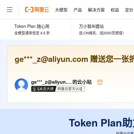
大模型
产品
解决方案
权益
定价
Token Plan 随心用
万小智AI建站
大模型
产品
解决方案
权益
定价
云市场
伙伴
服务
了解阿里云
精选产品
精选解决方案
普惠上云
产品定价
精选商城
成为销售伙伴
售前咨询
为什么选择阿里云
全模型通享低至 4.5 折
送.CN域名、送2000灵感值！
千问AI平台
了解云产品的定价详情
大模型服务平台百炼
睿译宝，AI翻译排版一
普惠上云 官方力荐
分销伙伴
在线服务
网站建设
什么是云计算
大
大模型服务与应用平台
上传文档即自动完成翻译和
云服务器38元/年起，超
ge***_z@aliyun.com
赠送您一张
咨询伙伴
多端小程序
技术领先
云上成本管理
售后服务
轻量应用服务器
GLM-5.2：长任务时代
官方推荐返现计划
大模型
精选产品
精选解决方案
Salesforce 国际版订阅
稳定可靠
管理和优化成本
推荐新用户得奖励，单订单
销售伙伴合作计划
自助服务
友盟天域
安全合规
人工智能与机器学习
AI
文本生成
ge***_z@aliyun.com
的云小站
云数据库 RDS
Hermes Agent，打造
云工开物
无影生态合作计划
在线服务
观测云
分析师报告
自主进化，持久记忆，越用
高校专属算力普惠，学生认
计算
互联网应用开发
Qwen3.8-Max
HOT
Salesforce On Alibaba C
工单服务
智能体时代全能旗舰模型
Tuya 物联网平台阿里云
研究报告与白皮书
人工智能平台 PAI
快速拥有专属 OpenClaw
大模
Consulting Partner 合
大数据
容器
免费试用
短信专区
一站式AI开发、训练和推
蓝凌 OA
Qwen3.7-Plus
AI 大模型销售与服务生
现代化应用
存储
天池大赛
Token Pl
能看、能想、能动手的多模
云解析DNS
解决方案免费试用 新老
电子合同
最高领取价值200元试用
安全
网络与CDN
AI 算法大赛
Qwen3-VL-Plus
畅捷通
阿里云百炼大