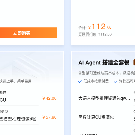
112
合计:
￥
.
66
立即购买
官网折扣价
:
¥112.66
AI Agent 搭建全套餐
告别繁琐运维与高昂成本，极速构建，
快速上手，简单易用
低成本按量付费
弹性高可
源包
￥
42
.
00
大语言模型推理资源包qwen-plus
CU
包类型
￥
57
.
60
函数计算CU资源包
言模型推理资源包2