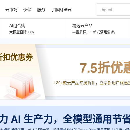
云市场
伙伴
服务
了解阿里云
AI组合购
精选云产品
AI 特惠
数据与 API
成为产品伙伴
企业增值服务
最佳实践
价格计算器
AI 场景体
基础软件
产品伙伴合
阿里云认证
市场活动
配置报价
大模型直降88%
丰富多样，一站式满足需求。
大模型
自助选配和估算价格
步到位
智启 AI 普惠权益
产品生态集成认证中心
企业支持计划
云上春晚
域名与网站
Qwen Audio：打造专属 AI 语音助手
千问官方 MaaS 平台，为开发者和 Agent 而生，新用户赠送 1 亿 + tokens 额度
一句话生成原生
AI Coding
阿里云Maa
2026 阿里云
云服务器 E
为企业打
数据集
Windows
大模型认证
模型
NEW
NEW
格式还原
值低价云产品抢先购
至高享 1亿+免费 tokens，加速 Al 应用落地
提供智能易用的域名与建站服务
Qwen-Audio-3.0-Realtime 端到端实时语音角色扮演
输入一句话想法,
智能编程，一键
安全可靠、
折扣优惠券
产品生态伙伴
专家技术服务
云上奥运之旅
弹性计算合作
阿里云中企出
手机三要素
宝塔 Linux
全部认证
价格优势
7.5折
优
开源旗舰模型
即刻拥有 DeepSeek-V4-Pro
阿里云 OPC 创新助力计划
千问大模型
一键部署幻兽
AI 电商营销
对象存储 O
大模型
产品生态伙伴工作台
企业增值服务台
云栖战略参考
云存储合作计
云栖大会
身份实名认证
CentOS
训练营
推动算力普惠，释放技术红利
最高返9万
真正可用的 1M 上下文,一次完成代码全链路开发
快速构建应用程序和网站，即刻迈出上云第一步
轻松解锁专属 DeepSeek-V4-Pro
至高百万元 Token 补贴，加速一人公司成长
多元化、高性能、安全可靠的大模型服务
一键购买专属
从图文生成到
云上的中国
数据库合作计
活动全景
短信
Docker
图片和
自进化智能体
5 分钟轻松部署专属 QwenPaw
Token Plan 模型订阅计划
数字证书管理服务（原SSL证书）
高效搭建 AI
AI 广告创作
无影云电脑
企业成长
NEW
HOT
信息公告
120+款云产品专属折扣，立享新用户优惠
看见新力量
云网络合作计
OCR 文字识别
JAVA
越聪明
证享300元代金券
全托管，含MySQL、PostgreSQL、SQL Server、MariaDB多引擎
Qwen3.8-Max 首发尝鲜，限时加量 10 倍，夜间低至2折
实现全站HTTPS，呈现可信的WEB访问
从聊天伙伴进化为能主动干活的本地数字员工
图文、视频一
随时随地安
Kimi-K3
HappyHors
NEW
魔搭 Mode
loud
服务实践
官网公告
Kimi 最新旗舰模型，长程编程与推理利器
让文字生成流
金融模力时刻
Salesforce O
版
发票查验
全能环境
Claude Code + GStack 打造工程团队
千问办公，限时限量积分加倍
Qoder
低代码高效构
AI 建站
短信服务
型
NEW
作计划
计划
创新中心
魔搭 ModelSc
健康状态
理服务
让AI从“聊天伙伴”进化为能干活的“数字员工”
安装技能 GStack，拥有专属 AI 工程团队
你的AI工作搭子，覆盖日常办公高频场景
面向真实软件的智能体编程平台
0 代码专业建
客户案例
天气预报查询
操作系统
Deepseek-v4-pro
HappyHors
态合作计划
an助力 AI 生产力，全模型通用节
态智能体模型
旗舰 MoE 大模型，百万上下文与顶尖推理能力
图生视频，流
同享
万小智 AI 建站低至 15元/月
Qoder CN
AI 短剧/漫剧
云原生数据库 
快递物流查询
WordPress
成为服务伙
高校合作
点，立即开启云上创新
覆盖公网/内网、递归/权威、移动APP等全场景解析服务
送.CN域名，送备案服务码
基于千问大模型等，支持代码智能生成、研发智能问答
AI助力短剧
GLM-5.2
Wan2.7-T
Ubuntu
模型服务优惠，AI 入门第一步。灵活高性价比的 Token Plan 满足不同 AI 生产力场