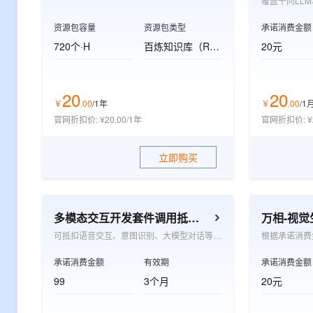
资源包容量
资源包类型
承诺消费金额
720个·H
百炼知识库（RAG）-标准版资源包
20元
20
20
￥
.
00
/1年
￥
.
00
/1
官网折扣价
:
¥20.00/1年
官网折扣价
:
¥
立即购买
多模态交互开发套件调用抵扣包
万相-视
可抵扣语音交互、意图识别、大模型对话等多模态交互的按量付费项目，适用于眼镜、耳机、陪伴机器人、玩具、音箱及手机应用等软硬件场景
承诺消费金额
有效期
承诺消费金额
99
3个月
20元