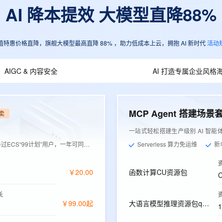
AI 降本提效 大模型直降88%
值特惠价格直降，旗舰大模型最高直降 88% ，助力低成本上云，拥抱 AI 新时代
活动
AIGC & 内容安全
AI 打造专属企业风格
MCP Agent 搭建场景
卖
一站式轻松搭建生产级别 AI 智能
ECS“99计划”用户，一年可同价续费1次
Serverless 算力免运维
新
￥
20
.
00
函数计算CU资源包
长
￥
99
.
00
起
大语言模型推理资源包qwen-plus