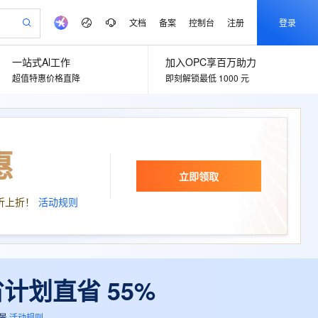
文档
备案
控制台
注册
登录
一站式Al工作
加入OPC享百万助力
验
作计划
器
AI 活动
专业服务
服务伙伴合作计划
开发者社区
加入我们
产品动态
超值特惠价格直降
即刻解锁最低 1000 元
服务平台百炼
阿里云 OPC 创新助力计划
一站式生成采购清单，支持单品或批量购买
可编辑精美 PPT 文稿
S产品伙伴计划（繁花）
峰会
CS
造的大模型服务与应用开发平台
Agency Agents：拥有专属领域专家
AI 生产力先锋
Al MaaS 服务伙伴赋能合作
域名
博文
Careers
至高可申请百万元
Qwen3.8-Max 模型上线
 轻松生成专业的 PPT
开启高性价比 AI 编程新体验
弹性可伸缩的云计算服务
先锋实践拓展 AI 生产力的边界
多领域专家智能体,一键组建 AI 虚拟交付团队
Token 补贴，五大权
计划
海大会
伙伴信用分合作计划
商标
问答
社会招聘
惠
益加速 OPC 成功
帕鲁游戏服务器
SS
HappyHorse 打造一站式影视创作平台
飞天发布时刻
HOT
Open Search 向量检索版支
划
备案
电子书
校园招聘
联机服务器，轻松开启游戏
视频创作，一键激活电商全链路生产力
稳定、安全、高性价比、高性能的云存储服务
所见，即是所愿
持视频检索 Pipeline 功能
可视化编排打通从文字构思到成片全链路闭环
更多支持
立即领取
划
公司注册
镜像站
视频生成
语音识别与合成
 智能体与工作流应用
漫剧工坊：一站式动画创作平台
AI 实训营
应用身份服务 (IDaaS)
折上折！
活动规则
合作伙伴培训与认证
划
上云迁移
站生成，高效打造优质广告素材
全接入的云上超级电脑
通过阿里云百炼高效搭建AI应用,助力高效开发
快速生产连贯的高质量长漫剧
从基础到进阶，Agent 创客手把手教你
OpenClaw 管理能力上线
e-1.1-T2V
Qwen3-TTS-Flash
lScope
我要反馈
查询合作伙伴
畅细腻的高质量视频
离线语音合成大模型，多语言方言自适应，低延迟高稳定
n Alibaba Cloud ISV 合作
代维服务
建企业门户网站
10 分钟搭建微信、支付宝小程序
MaxCompute MaxFrame 提
创新加速
ope
登录合作伙伴管理后台
我要建议
站，无忧落地极速上线
以可视化方式快速构建移动和 PC 门户网站
国内短信简单易用，安全可靠，秒级触达，全球覆盖200+国家和地区。
高效部署网站，快速应用到小程序
供自动弹性内存功能
e-1.1-I2V
Cosyvoice-V3-Flash
安全
省计划直省 55%
畅自然，细节丰富
高表现力语音合成大模型，语音克隆听感自然
我要投诉
PolarDB
上云场景组合购
Milvus 弹性伸缩功能新增节
伴
漫剧创作，剧本、分镜、视频高效生成
100%兼容MySQL、PostgreSQL，兼容Oracle，支持集中和分布式
覆盖90%+业务场景，专享组合折扣价
点支持范围
2V
VPN
Fun-ASR
景
活动规则