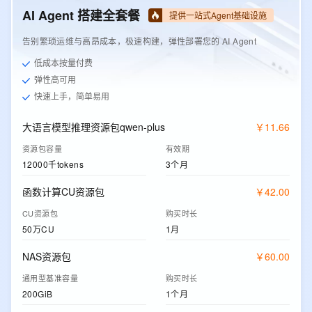
AI Agent 搭建全套餐
提供一站式Agent基础设施
告别繁琐运维与高昂成本，极速构建，弹性部署您的 AI Agent
低成本按量付费
弹性高可用
快速上手，简单易用
大语言模型推理资源包qwen-plus
￥
11
.
66
资源包容量
有效期
12000千tokens
3个月
函数计算CU资源包
￥
42
.
00
CU资源包
购买时长
50万CU
1月
NAS资源包
￥
60
.
00
通用型基准容量
购买时长
200GiB
1个月