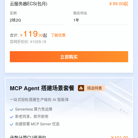
云服务器ECS(包月)
￥
99
.
00
起
实例
购买时长
2核2G
1年
119
起
合计:
￥
.
00
了解优惠
官网折扣价
:
¥1029.19
立即购买
MCP Agent 搭建场景套餐
精选特惠
一站式轻松搭建生产级别 AI 智能体
Serverless 算力免运维
新老同享，即开即用
自建部署 MCP Server 优选
函数计算CU资源包
￥
101
.
00