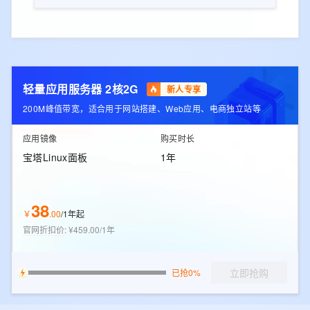
轻量应用服务器 2核2G
新人专享
200M峰值带宽，适合用于网站搭建、Web应用、电商独立站等
应用镜像
购买时长
宝塔Linux面板
1年
38
￥
.
00
/
1年起
官网折扣价
:
¥459.00/1年
立即抢购
已抢0%