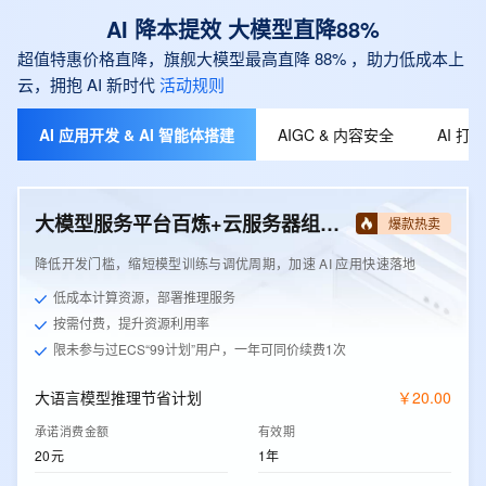
AI 降本提效 大模型直降88%
超值特惠价格直降，旗舰大模型最高直降 88% ，助力低成本上
云，拥抱 AI 新时代
活动规则
AI 应用开发 & AI 智能体搭建
AIGC & 内容安全
AI 
大模型服务平台百炼+云服务器组合套餐
爆款热卖
降低开发门槛，缩短模型训练与调优周期，加速 AI 应用快速落地
低成本计算资源，部署推理服务
按需付费，提升资源利用率
限未参与过ECS“99计划”用户，一年可同价续费1次
大语言模型推理节省计划
￥
20
.
00
承诺消费金额
有效期
20元
1年